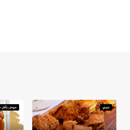
عربي
عروض بأقل س