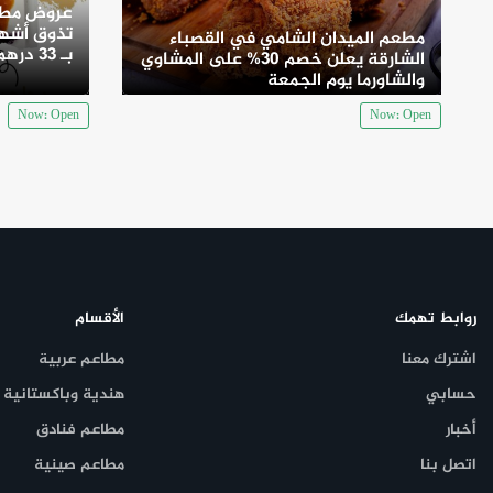
عروض مطع
تذوق أشهى
مطعم الميدان الشامي في القصباء
بـ 33 درهم
الشارقة يعلن خصم 30% على المشاوي
والشاورما يوم الجمعة
Now: Open
Now: Open
روابط تهمك
الأقسام
اشترك معنا
مطاعم عربية
حسابي
هندية وباكستانية
أخبار
مطاعم فنادق
اتصل بنا
مطاعم صينية