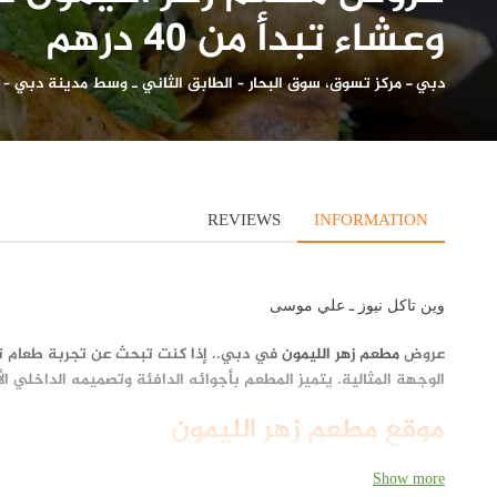
وعشاء تبدأ من 40 درهم
دبي
-
مركز تسوق، سوق البحار – الطابق الثاني ـ وسط مدينة دبي –
REVIEWS
INFORMATION
وين تاكل نيوز ـ علي موسى
عروض
مطعم زهر الليمون
في دبي.. إذا كنت تبحث عن تجربة طعام تجمع
الوجهة المثالية. يتميز المطعم بأجوائه الدافئة وتصميمه الداخلي الأ
موقع مطعم زهر الليمون
يقع مطعم زهر الليمون في سوق البحار – الطابق الثاني، وسط مدينة دب
Show more
الوصول بسهولة والاستمتاع بإطلالات رائعة وأجواء لا مثيل لها.