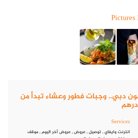
Pictures 
دية المحضّرة بلمسات عصرية. تشمل القائمة:
 بشاورما الدجاج، الصفيحة الشامية، والبيتزا الإيطالية، والمشروبات
طوال الأسبوع:
هر الليمون دبي.. وجبات فطور وعشاء تبدأ من
Services
م، بل تجربة تعكس التراث اللبناني بلمسة عصرية، كما يتميز بأجواء
انترنت وايفاي
,
توصيل
,
عروض
,
عروض آخر اليوم
,
موقف