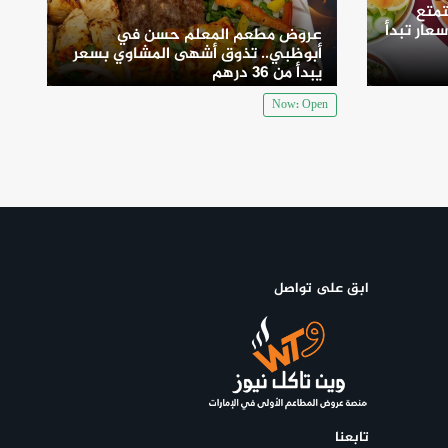
متع
سعار تبدأ
عروض مطعم المعلم حسن في
أبوظبي.. تذوق أشهى المشاوي بسعر
يبدأ من 36 درهم
Now: Open
ابق على تواصل
تابعنا