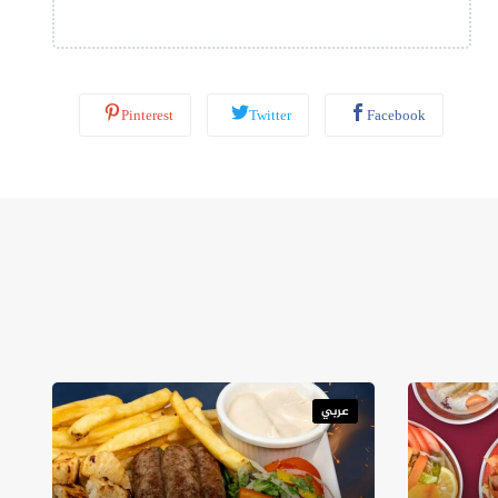
ب
*
Pinterest
Twitter
Facebook
عربي