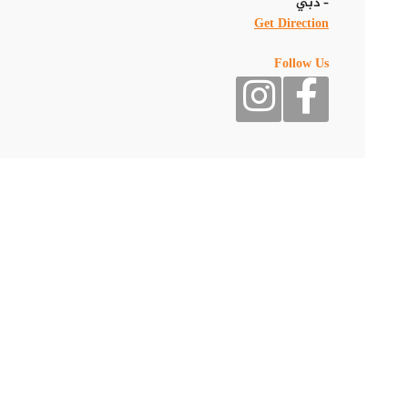
مميزة وتصميم داخلي فاخر وأجواء مريحة تناسب العائلات وعشاق الطع
– دبي
تجعل تجربة الطعام في متناول الجميع، كما يتم إعداد الأطباق على 
Get Direction
Follow Us