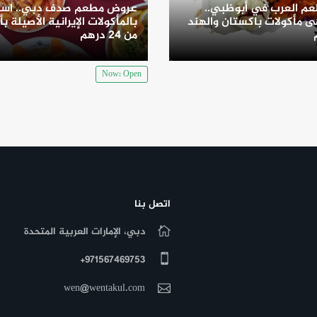
م العرب في أبوظبي..
عروض مطعم صدف دبي.. است
 مأكولات باكستان والهند
بالمأكولات الإيرانية الأصيلة بأ
من 24 درهم
Now: Open
اتصل بنا
دبي، الإمارات العربية المتحدة
971567469753+
wen@wentakul.com