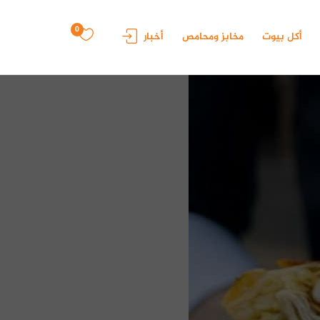
0
أكل بيوت
مخابز ومحامص
أخبار