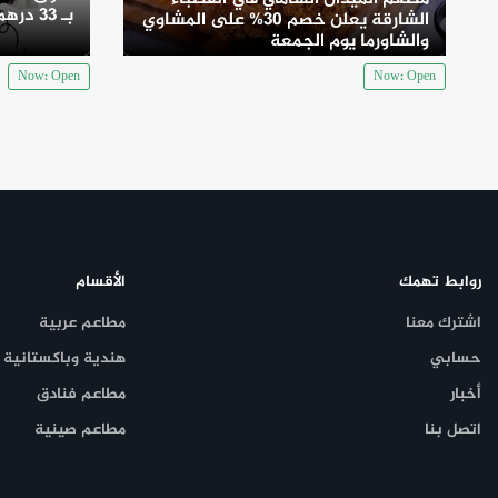
بـ 33 درهم
الشارقة يعلن خصم 30% على المشاوي
والشاورما يوم الجمعة
Now: Open
Now: Open
روابط تهمك
الأقسام
اشترك معنا
مطاعم عربية
حسابي
هندية وباكستانية
أخبار
مطاعم فنادق
اتصل بنا
مطاعم صينية