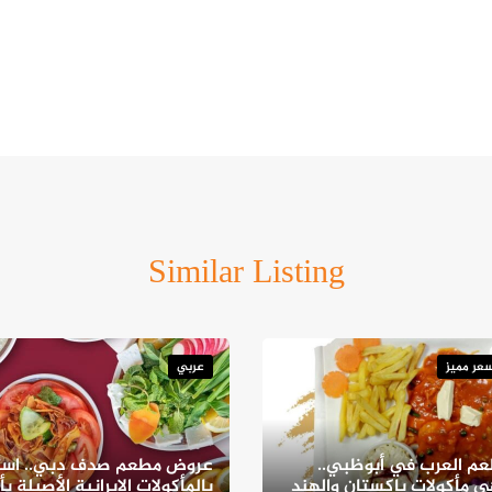
Similar Listing
عر مميز
عربي
م العرب في أبوظبي..
عروض مطعم صدف دبي.. است
 مأكولات باكستان والهند
بالمأكولات الإيرانية الأصيلة بأ