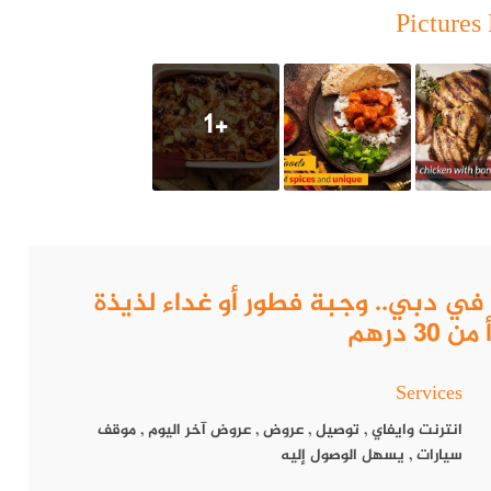
Pictures 
لات التقليدية واللمسات الحديثة. يعكس المطعم من خلال أطباقه
مسات عصرية تجعل كل طبق تجربة مميزة.
+1
يُقدم مطعم دانيال مجموعة من العروض المميزة طوال اليوم، بما في ذلك وجبات الفطور التي تبدأ من 85 درهم فقط. هذه العروض تمنح
عناية باستخدام مكونات طازجة وأفضل التوابل.
عله من الخيارات المثالية لمحبي الطعام اللذيذ بأسعار معقولة:
دانيال في دبي.. وجبة فطور أو غداء لذيذة
3 درهم
Services
انترنت وايفاي
,
توصيل
,
عروض
,
عروض آخر اليوم
,
موقف
سيارات
,
يسهل الوصول إليه