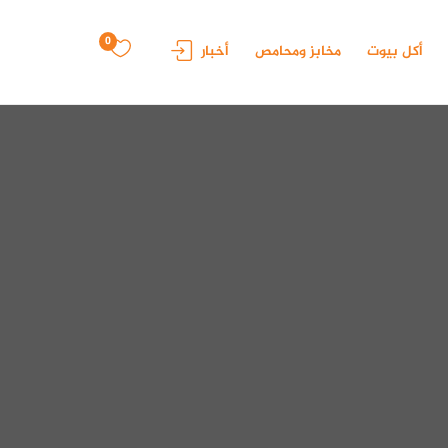
0
أكل بيوت
مخابز ومحامص
أخبار