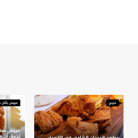
عربي
عروض بأقل س
عروض مطع
تذوق أشهى
مطعم الميدان الشامي في القصباء