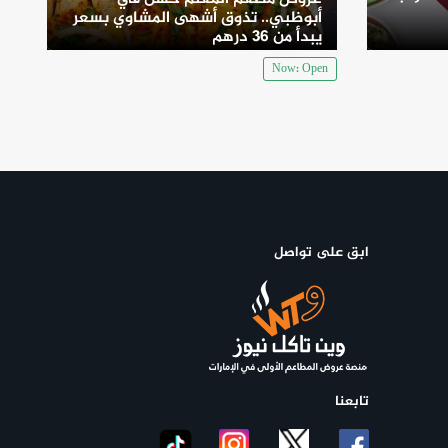
أبوظبي.. تذوق أشهى المشاوي بسعر
يبدأ من 36 درهم
Now: Open
ابق على تواصل
تابعنا