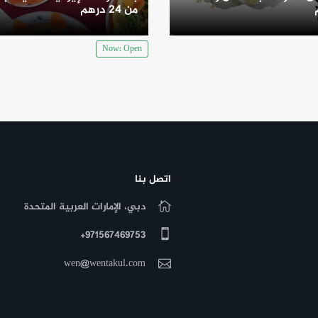
من 24 درهم
Now: Open
اتصل بنا
دبي، الإمارات العربية المتحدة
971567469753+
wen@wentakul.com