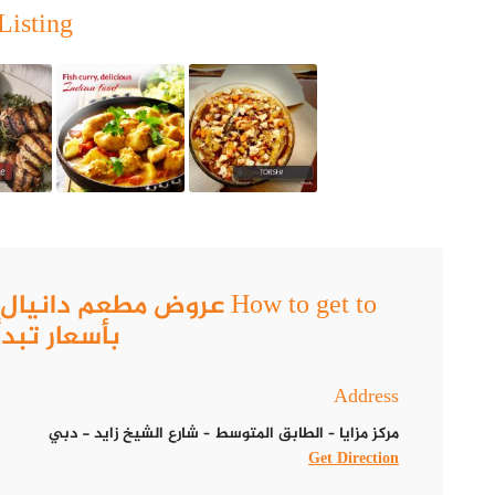
قائمة طعام مطعم دانيال
Listing
مطعم دانيال يحرص على تقديم قائمة طعام متنوعة تجمع بين المأكو
التقاليد العريقة للمطبخ الإماراتي والمطابخ المشرقية، مع إضافة ل
أبرز العروض في مطعم دانيال
الزوار فرصة لتذوق مجموعة واسعة من الأطباق المتنوعة التي تُحضر ب
أسعار أطباق مطعم دانيال
مطعم دانيال يقدم مجموعة متنوعة من الأطباق بأسعار منافسة، مما يج
How to get to عروض مطعم 
برياني الدجاج مع زبادي وسلطة وخضروات طازجة والمخللات والخبز: 30 درهم.
بأسعار تبدأ من 0
لقمة إيرانية بالباربيكيو مع الأرز واللبن وسلطة والخبز: 50 درهم.
Address
دجاج مشوي بدون عظم: 50 درهم.
مركز مزايا – الطابق المتوسط – شارع الشيخ زايد‎ - دبي
Get Direction
مشاوي اللقمة الدجاج الإيرانية: 50 درهم.