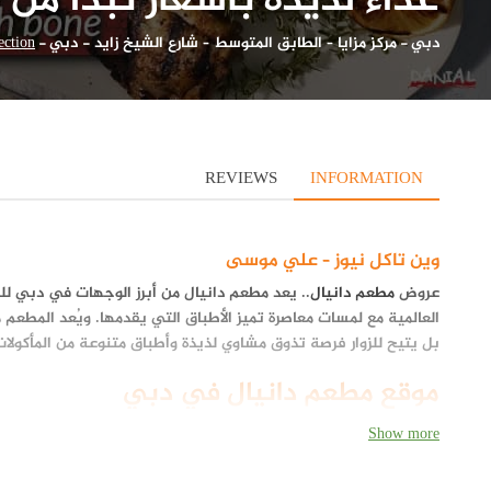
غداء لذيذة بأسعار تبدأ من 30 درهم
دبي
-
مركز مزايا – الطابق المتوسط – شارع الشيخ زايد‎ - دبي
-
ection
REVIEWS
INFORMATION
وين تاكل نيوز – علي موسى
عروض
مطعم دانيال
.. يعد مطعم دانيال من أبرز الوجهات في دبي للمأك
العالمية مع لمسات معاصرة تميز الأطباق التي يقدمها. ويُعد المطعم م
بل يتيح للزوار فرصة تذوق مشاوي لذيذة وأطباق متنوعة من المأكولات 
موقع مطعم دانيال في دبي
يقع مطعم دانيال في مركز مزايا، الطابق المتوسط، شارع الشيخ زايد، دبي
Show more
بتجربة تناول الطعام في أجواء مريحة وفاخرة، مما يجعله وجهة مثالي