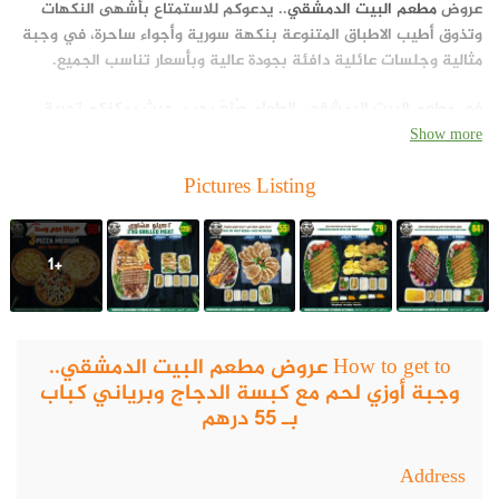
عروض
مطعم البيت الدمشقي
.. يدعوكم للاستمتاع بأشهى النكهات
وتذوق أطيب الاطباق المتنوعة بنكهة سورية وأجواء ساحرة، في وجبة
مثالية وجلسات عائلية دافئة بجودة عالية وبأسعار تناسب الجميع.
في مطعم البيت الدمشقي، الطعام صُنِعَ بحب، حيث يمكنكم تجربة
الأذواق المتنوعة والشهية المميزة التي صنعت بأيدي خبراء مهرة
Show more
بنكهة متميزة وفريدة.
Pictures Listing
مطعم البيت الدمشقي، يتميز بمأكولاته الشامية التي تمتزج بشكل
فريد مع “الثقافة العربية”.
+1
موقع مطعم البيت الدمشقي
يقع مطعم البيت الدمشقي، في شارع الشيخ سالم بن سلطان –
المعمورة – اشتراة الهدف ـ رأس الخيمة – الإمارات العربية المتحدة –
How to get to عروض مطعم البيت الدمشقي..
الإمارات العربية المتحدة
وجبة أوزي لحم مع كبسة الدجاج وبرياني كباب
قائمة طعام منيو مطعم البيت الدمشقي
بـ 55 درهم
يقدم مطعم البيت الدمشقي، قائمة طعام متنوعة مستوحاة من مطابخ
Address
عالمية، تجمع بين أصالة المطبخ الإماراتي، ويتميز المطعم بتصميمه