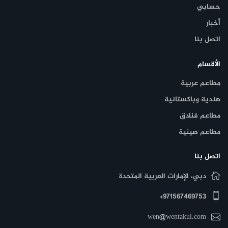
حسابي
أخبار
اتصل بنا
الأقسام
مطاعم عربية
هندية وباكستانية
مطاعم فنادق
مطاعم صينية
اتصل بنا
دبي، الإمارات العربية المتحدة
971567469753+
wen@wentakul.com