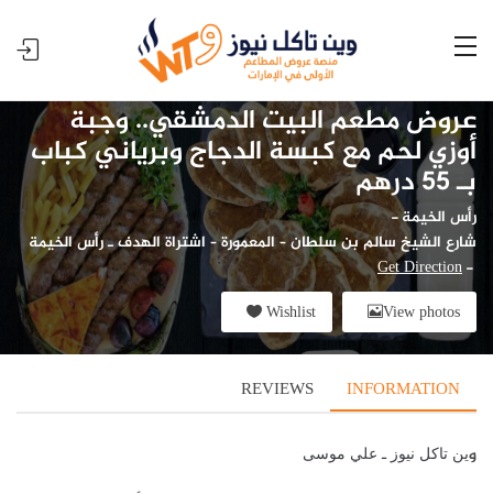
عروض مطعم البيت الدمشقي.. وجبة
أوزي لحم مع كبسة الدجاج وبرياني كباب
بـ 55 درهم
رأس الخيمة
-
شارع الشيخ سالم بن سلطان – المعمورة – اشتراة الهدف ـ رأس الخيمة
Get Direction
-
Wishlist
View photos
REVIEWS
INFORMATION
و
ين تاكل نيوز ـ علي موسى