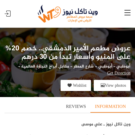
عروض مطعم الأمير الدمشقي.. خصم 20%
على المنيو وأسعار تبدأ من 30 درهم
أبوظبي
-
أبوظبي - شارع المطار - مقابل أبراج التجارة العالمية
-
Get Direction
Wishlist
View photos
REVIEWS
INFORMATION
وي
ن تاكل نيوز ـ علي موسى