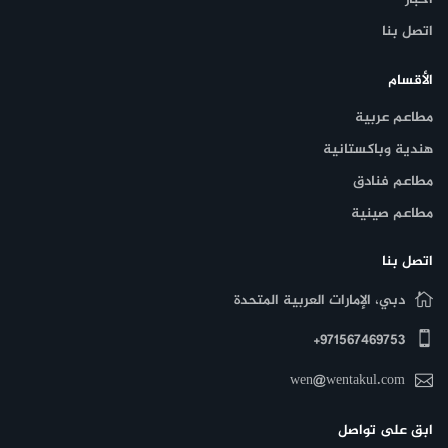
اتصل بنا
الأقسام
مطاعم عربية
هندية وباكستانية
مطاعم فنادق
مطاعم صينية
اتصل بنا
دبي، الإمارات العربية المتحدة
971567469753+
wen@wentakul.com
ابق على تواصل