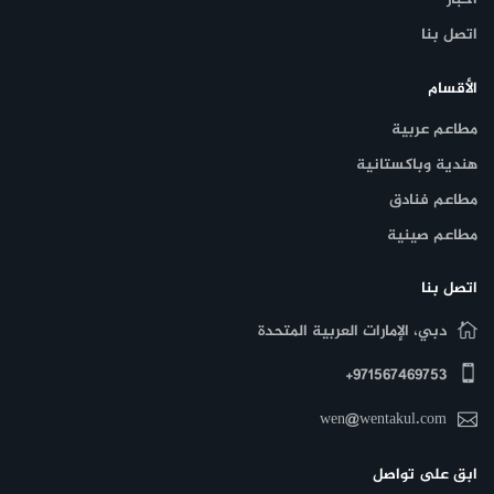
اتصل بنا
الأقسام
مطاعم عربية
هندية وباكستانية
مطاعم فنادق
مطاعم صينية
اتصل بنا
دبي، الإمارات العربية المتحدة
971567469753+
wen@wentakul.com
ابق على تواصل