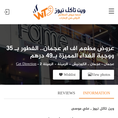
عروض مطعم اف ام عجمان.. الفطور بـ 35
ووجبة الغداء المميزة بـ49 درهم
عجمان
-
عجمان ـ الكورنيش - الرميلة - الرميلة 2
-
Get Direction
Wishlist
View photos
REVIEWS
INFORMATION
وين تاكل نيوز ـ علي موسى