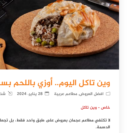
وين تاكل اليوم.. أوزي باللحم بسعر 33 درهم 
افضل العروض
,
مطاعم عربية
28 يناير، 2024
شذى
خاص – وين تاكل
لا تكتفي مطاعم عجمان بعروض على طبق واحد فقط، بل تجعلك 
الدسمة.