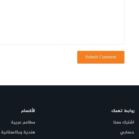
روابط تهمك
الأقسام
اشترك معنا
مطاعم عربية
حسابي
هندية وباكستانية