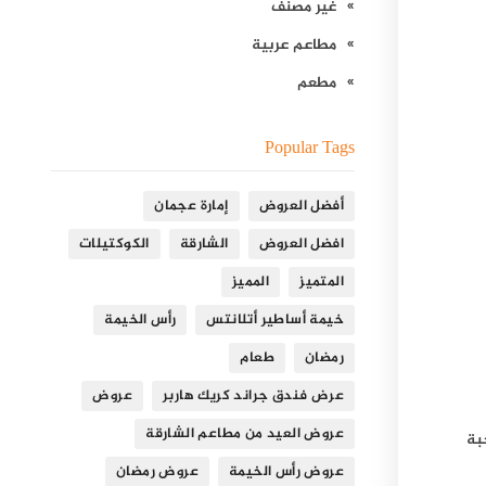
غير مصنف
مطاعم عربية
مطعم
Popular Tags
أفضل العروض
إمارة عجمان
افضل العروض
الشارقة
الكوكتيلات
المتميز
المميز
خيمة أساطير أتلانتس
رأس الخيمة
رمضان
طعام
عرض فندق جراند كريك هاربر
عروض
عروض العيد من مطاعم الشارقة
بة
عروض رأس الخيمة
عروض رمضان