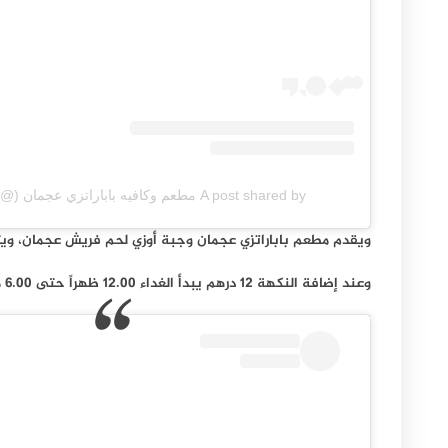
A post shared by مطعم وكافيه باباراتزي عجمان (@paparazziajman)
ويقدم مطعم باباراتزي عجمان وجبة أوزي لحم فريش عجمان، ويتوفر عرض الغداء من مطعم 
وعند إضافة النكهة 12 درهم يبدأ الغداء 12.00 ظهراً حتى 6.00 مساءً، تستمر العروض طيلة أيام الأسبوع حتى ضمن أيام الإجازة والعطلة.