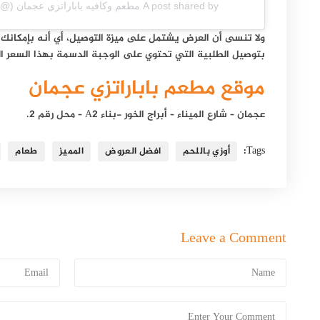
A post shared by مطعم وكافيه باباراتزي عجمان (@paparazziajman)
ولا تنسى أن العرض يشتمل على ميزة التوصيل، أي أنه بإمكان
بتوصيل الطلبية التي تحتوي على الوجبة الدسمة بهذا السعر الر
موقع مطعم باباراتزي عجمان
عجمان – شارع الميناء – أبراج الخور -بناء A2 – محل رقم 2.
Tags:
أوزي باللحم
افضل العروض
المميز
طعام
Leave a Comment