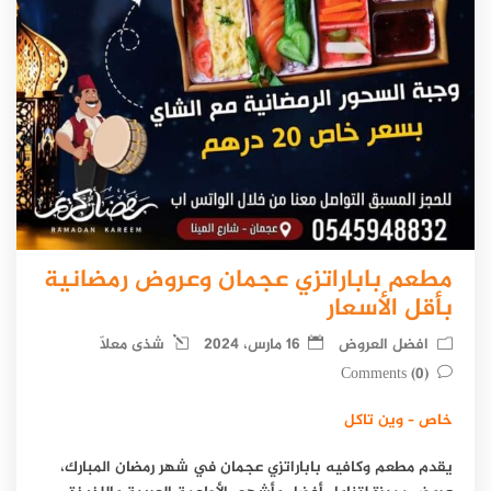
مطعم باباراتزي عجمان وعروض رمضانية
بأقل الأسعار
افضل العروض
16 مارس، 2024
شذى معلّا
(0) Comments
خاص – وين تاكل
يقدم مطعم وكافيه باباراتزي عجمان في شهر رمضان المبارك،