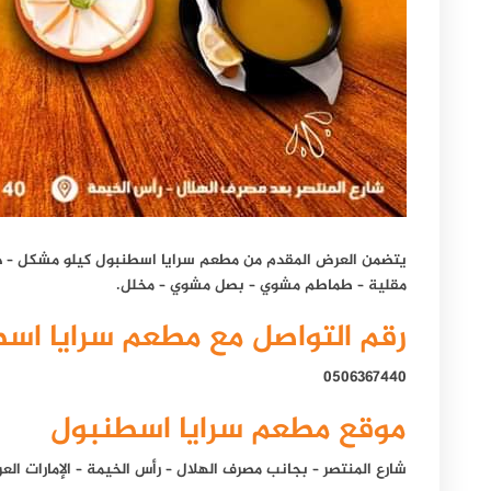
يتضمن العرض المقدم من مطعم سرايا اسطنبول كيلو مشكل – دج
مقلية – طماطم مشوي – بصل مشوي – مخلل.
رقم التواصل مع مطعم سرايا اس
0506367440
موقع مطعم سرايا اسطنبول
شارع المنتصر – بجانب مصرف الهلال – رأس الخيمة – الإمارات العر