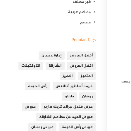
غير مصنف
مطاعم عربية
مطعم
Popular Tags
أفضل العروض
إمارة عجمان
افضل العروض
الشارقة
الكوكتيلات
المتميز
المميز
 بسعر
خيمة أساطير أتلانتس
رأس الخيمة
رمضان
طعام
عرض فندق جراند كريك هاربر
عروض
عروض العيد من مطاعم الشارقة
عروض رأس الخيمة
عروض رمضان