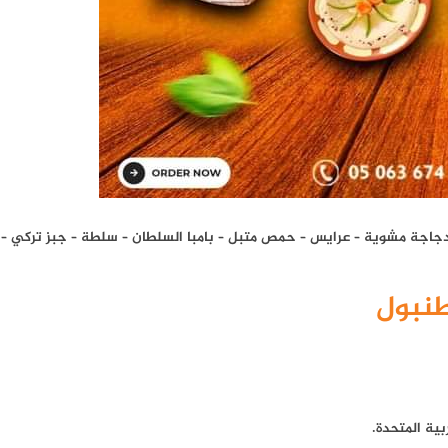
اجة مشوية – عرايس – حمص متبل – بامبا السلطان – سلطة – جبز تركي – 
طنبول
بية المتحدة.