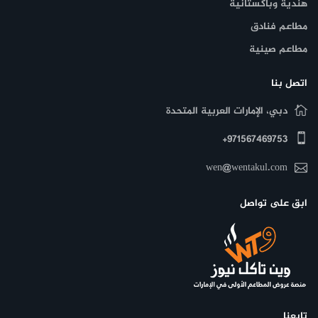
هندية وباكستانية
مطاعم فنادق
مطاعم صينية
اتصل بنا
دبي، الإمارات العربية المتحدة
971567469753+
wen@wentakul.com
ابق على تواصل
تابعنا