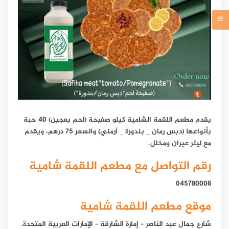
يقدم مطعم اللقمة الشامية كيلو صفيحة (لحم بعجين) 40 حبة
بأنواعها (دبس رمان _ بندورة _ آرمني) والسعر 75 درهم، ويقدم
مع ليتر عيران ومخلل.
رقم التواصل مع مطعم اللقمة شامية
045780006
موقع مطعم اللقمة شامية
شارع جمال عبد الناصر – إمارة الشارقة – الإمارات العربية المتحدة.