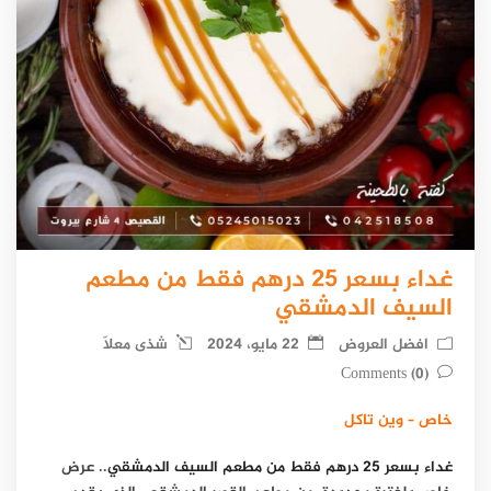
غداء بسعر 25 درهم فقط من مطعم
السيف الدمشقي
افضل العروض
22 مايو، 2024
شذى معلّا
(0) Comments
خاص – وين تاكل
غداء بسعر 25 درهم فقط من مطعم السيف الدمشقي
.. عرض