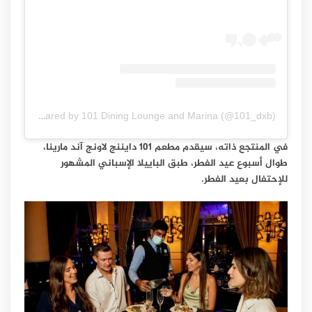
A post shared by 101 Dining Lounge and Marina (@101_dxb)
في المنتجع ذاته، سيقدم مطعم 101 دايننج لاونج آند مارينا،
طوال أسبوع عيد الفطر، طبق الباييلا الإسباني المشهور
للإحتفال بعيد الفطر.