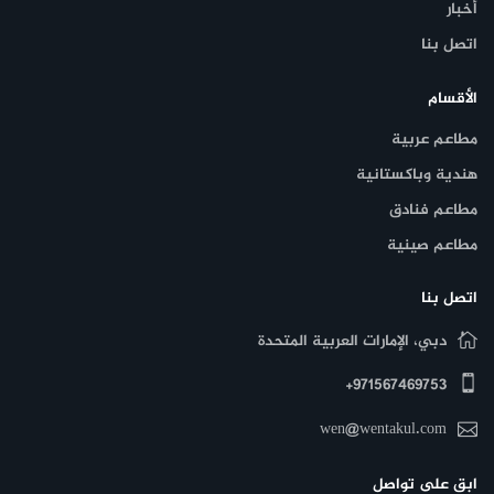
أخبار
اتصل بنا
الأقسام
مطاعم عربية
هندية وباكستانية
مطاعم فنادق
مطاعم صينية
اتصل بنا
دبي، الإمارات العربية المتحدة
971567469753+
wen@wentakul.com
ابق على تواصل