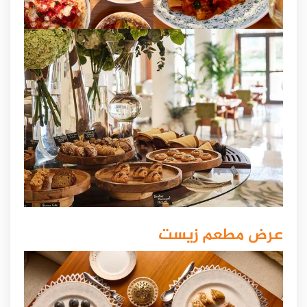
عرض مطعم زيست