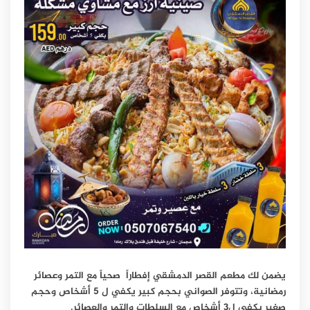
يضمن لك مطعم القصر الدمشقي إفطاراً صحياً مع التمر وعصائر
رمضانية، وتتوفر الصواني بحجم كبير يكفي ل 5 أشخاص وحجم
صغير يكفي ل3 أشخاص مع السلطات والتمر والعصائر.