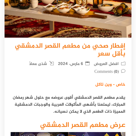
إفطار صحي من مطعم القصر الدمشقي
بأقل سعر
افضل العروض
6 مارس، 2024
شذى معلّا
(0) Comments
خاص – وين تاكل
يقدم مطعم القصر الدمشقي أقوى عروضه مع حلول شهر رمضان
المبارك، ليمتعنا بأشهى المأكولات العربية والوجبات الدمشقية
المميزة ذات الطعم الذي لا يمكن نسيانه.
عرض مطعم القصر الدمشقي