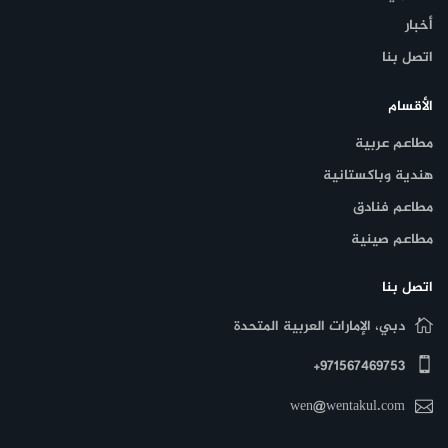
أخبار
اتصل بنا
الأقسام
مطاعم عربية
هندية وباكستانية
مطاعم فنادق
مطاعم صينية
اتصل بنا
دبي، الإمارات العربية المتحدة
971567469753+
wen@wentakul.com