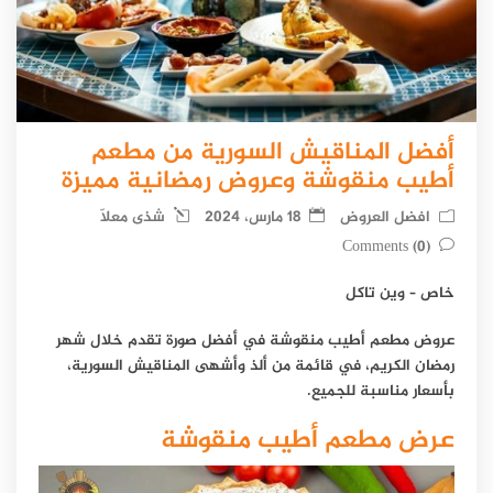
أفضل المناقيش السورية من مطعم
أطيب منقوشة وعروض رمضانية مميزة
افضل العروض
18 مارس، 2024
شذى معلّا
(0) Comments
خاص – وين تاكل
عروض مطعم أطيب منقوشة في أفضل صورة تقدم خلال شهر
رمضان الكريم، في قائمة من ألذ وأشهى المناقيش السورية،
بأسعار مناسبة للجميع.
عرض مطعم أطيب منقوشة