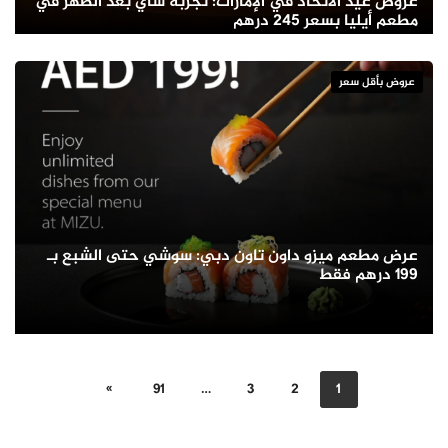
عروض عيد الاتحاد في الإمارات: تجربة شاي بعد الظهر في
مطعم أيليا بسعر 245 درهم
عروض بأقل سعر
عرض مطعم ميزو داون تاون دبي: سوشي حتى الشبع بـ
199 درهم فقط
»
91
…
3
2
1