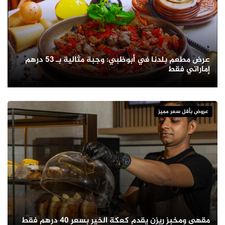
عرض مطعم بلدنا في أبوظبي: وجبة مثالية بـ 53 درهم
إماراتي فقط
عروض بأقل سعر مميز
مقهى ومخبز ريزن يقدم كعكة الخير بسعر 40 درهم فقط