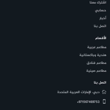
اشترك معنا
حسابي
أخبار
اتصل بنا
الأقسام
مطاعم عربية
هندية وباكستانية
مطاعم فنادق
مطاعم صينية
اتصل بنا
دبي، الإمارات العربية المتحدة
971567469753+